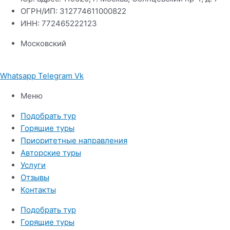
ОГРН/ИП: 312774611000822
ИНН: 772465222123
Московский
Whatsapp
Telegram
Vk
Меню
Подобрать тур
Горящие туры
Приоритетные направления
Авторские туры
Услуги
Отзывы
Контакты
Подобрать тур
Горящие туры